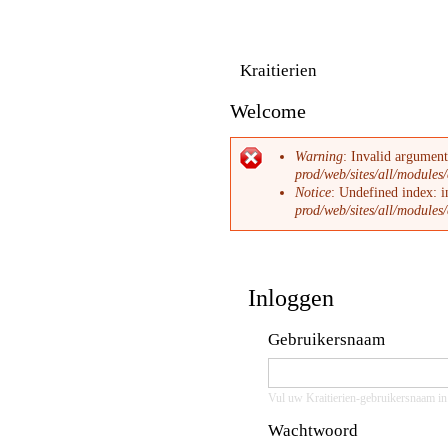
Overslaan
en
naar
de
inhoud
Kraitierien
gaan
Welcome
Foutmelding
Warning
: Invalid argument
prod/web/sites/all/modules/
Notice
: Undefined index: i
prod/web/sites/all/modules/
Inloggen
Gebruikersnaam
Vul uw Kraitierien-gebruikersnaam in
Wachtwoord