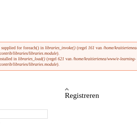
 supplied for foreach() in
libraries_invoke()
(regel
161
van
/home/kraitieriene
contrib/libraries/libraries.module
).
nstalled in
libraries_load()
(regel
621
van
/home/kraitierienea/www/e-learning-
contrib/libraries/libraries.module
).
Weergeven
Registreren
.